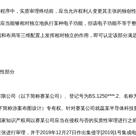
程序中，实质审理终结前，应当允许权利人变更其主张的独创
应当能够相对独立地执行某种电子功能，但该电子功能不等于整
列和布局等三维配置上发挥相对独立的作用，即可认定该部分满
创性部分
（以下简称赛某公司）、登记号为BS.1250****.2、名
以下简称涉案布图设计）专有权。针对赛某公司就蕊某半导体科技
国家知识产权局以赛某公司应当在侵权与否的实质性审理进行之
进行审理，并于2019年12月27日作出集侵字[2019]1号集