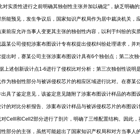
比对实质性进行之前明确其独创性主张并加以确定”，缺乏明确
时所能预见，发生争议后，国家知识产权局作为居中裁决机关，
结束前应允许当事人变更其主张的独创性内容，以利于纠纷的实
某公司侵犯涉案布图设计专有权提出侵权纠纷处理请求，并对
求提出时，赛某公司主张涉案布图设计具有6个独创点；第二次独
据上述创新设计点1-6进行了侵权比对分析；第三次独创性说明
组成的单元作为独创性部分与被诉侵权芯片的相应区域进行比对。在赛
并出具了鉴定意见，该鉴定意见随附了涉案布图设计样品的布图
设计的对比分析报告、涉案布设计样品与被诉侵权芯片的布图设
，但已对Celll和Cell2部分进行了剖片，明确了三维配置结构。
元作为独创性部分的主张，虽然可能超出了国家知识产权局和对方当事