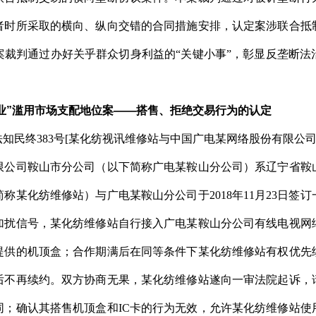
者时所采取的横向、纵向交错的合同措施安排，认定案涉联合抵
案裁判通过办好关乎群众切身利益的“关键小事”，彰显反垄断法
业”滥用市场支配地位案——搭售、拒绝交易行为的认定
法知民终383号[某化纺视讯维修站与中国广电某网络股份有限公
限公司鞍山市分公司（以下简称广电某鞍山分公司）系辽宁省鞍
称某化纺维修站）与广电某鞍山分公司于2018年11月23日签
加扰信号，某化纺维修站自行接入广电某鞍山分公司有线电视网
供的机顶盒；合作期满后在同等条件下某化纺维修站有权优先续约。
后不再续约。双方协商无果，某化纺维修站遂向一审法院起诉，
；确认其搭售机顶盒和IC卡的行为无效，允许某化纺维修站使