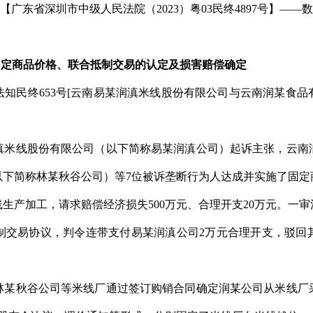
东省深圳市中级人民法院（2023）粤03民终4897号】——
固定商品价格、联合抵制交易的认定及损害赔偿确定
高法知民终653号[云南易某润滇米线股份有限公司与云南润某食
滇米线股份有限公司（以下简称易某润滇公司）起诉主张，云南
以下简称林某秋谷公司）等7位被诉垄断行为人达成并实施了固定
生产加工，请求赔偿经济损失500万元、合理开支20万元。一
制交易协议，判令连带支付易某润滇公司2万元合理开支，驳回
秋谷公司等米线厂通过签订购销合同确定润某公司从米线厂