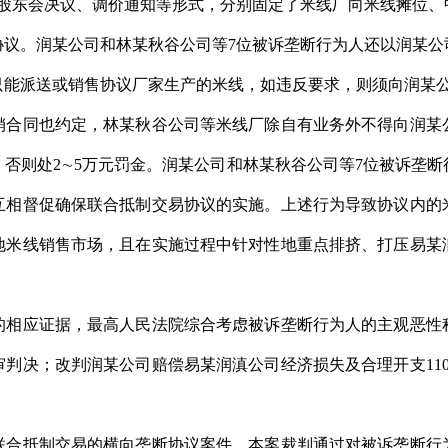
司股东会决议、调价通知等形式，分别固定了米线厂向米线摊位、
协议。润某公司和林某秋谷公司等7位被诉垄断行为人还以润某公
只能派送或销售协议厂家生产的米线，如违反要求，则须向润某公
销合同也约定，林某秋谷公司等米线厂除自有业务外不得向润某
否则处2∼5万元罚金。润某公司和林某秋谷公司等7位被诉垄
互相督促确保联合抵制交易协议的实施。上述行为导致协议内的
地米线销售市场，且在实施过程中针对性地重点排挤、打压易某
应证据，最高人民法院综合考虑被诉垄断行为人的主观恶性
判决；改判润某公司赔偿易某润滇公司经济损失及合理开支11
。
联合抵制交易的横向垄断协议案件。本案裁判通过对被诉垄断行