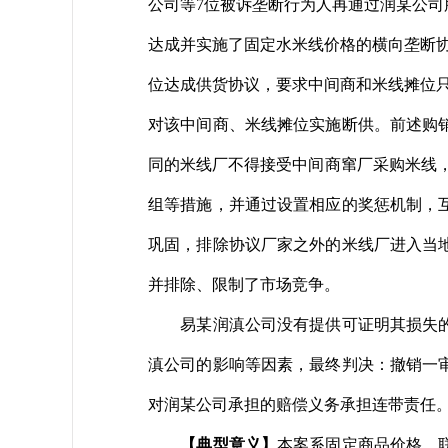
公司等7位被诉垄断行为人再通过润某公
达成并实施了固定水米线价格的横向垄断
位达成供货协议，要求中间商和米线摊位
对该中间商、米线摊位实施断供。前述购
同的米线厂不得接受中间商窜厂采购米线，
组等措施，并通过设置相应的奖惩机制，
巩固，排除协议厂家之外的米线厂进入当
并排除、限制了市场竞争。
易某润滇公司没有提供可证明其损失的相
滇公司的影响等因素，最终判决：撤销一审
对润某公司承担的赔偿义务承担连带责任
【典型意义】
本案系固定商品价格、